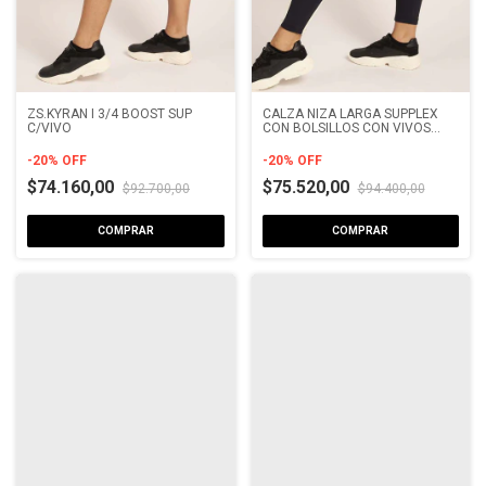
ZS.KYRAN I 3/4 BOOST SUP
CALZA NIZA LARGA SUPPLEX
C/VIVO
CON BOLSILLOS CON VIVOS
MICROFIBRA CON LYCRA
-
20
%
OFF
-
20
%
OFF
$74.160,00
$75.520,00
$92.700,00
$94.400,00
COMPRAR
COMPRAR