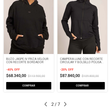
BUZO JASPE IV FRIZA VELOUR
CAMPERA LUNE CON RECORTE
CON RECORTE BORDADOR
CIRCULAR Y BOLSILLO POLISAP
FRIZADO
-
40
%
OFF
-
20
%
OFF
$68.340,00
$87.840,00
$113.900,00
$109.800,00
COMPRAR
COMPRAR
2
/
7