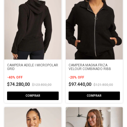
CAMPERA ADELE I MICROPOLAR
CAMPERA MAGNA FRIZA
GRID
VELOUR COMBINADO RIBB
-
40
%
OFF
-
20
%
OFF
$74.280,00
$97.440,00
$123.800,00
$121.800,00
COMPRAR
COMPRAR