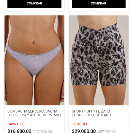
COMPRAR
COMPRAR
BOMBACHA LENCERIA SAONA
SHORT POPPY I LIZARD
LESS JERSEY ALGODON LIVIANO
ECOGREEN SUBLIMADO
-
40
%
OFF
-
50
%
OFF
$16.680,00
$29.000,00
$27.800,00
$57.700,00