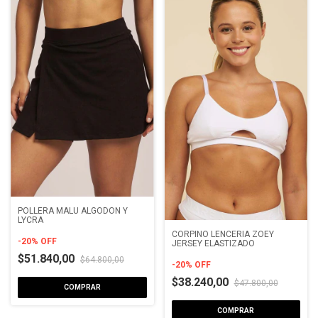
POLLERA MALÚ ALGODON Y
LYCRA
CORPIÑO LENCERIA ZOEY
-
20
%
OFF
JERSEY ELASTIZADO
$51.840,00
$64.800,00
-
20
%
OFF
$38.240,00
$47.800,00
COMPRAR
COMPRAR