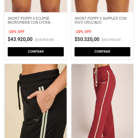
SHORT POPPY II ECLIPSE
SHORT POPPY II SUPPLEX CON
MICROFIBRA CON LYCRA
VIVO CRUZADO
CRUZADO
-
20
%
OFF
-
20
%
OFF
$43.920,00
$50.320,00
$54.900,00
$62.900,00
COMPRAR
COMPRAR