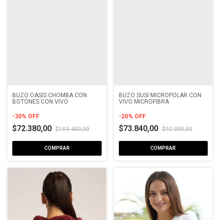
BUZO OASIS CHOMBA CON
BUZO SUSI MICROPOLAR CON
BOTONES CON VIVO
VIVO MICROFIBRA
-
30
%
OFF
-
20
%
OFF
$72.380,00
$73.840,00
$103.400,00
$92.300,00
COMPRAR
COMPRAR