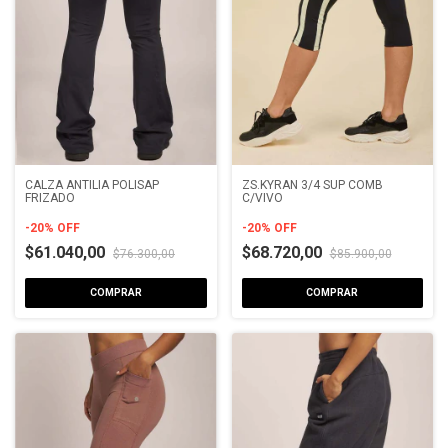
CALZA ANTILIA POLISAP
ZS.KYRAN 3/4 SUP COMB
FRIZADO
C/VIVO
-
20
%
OFF
-
20
%
OFF
$61.040,00
$68.720,00
$76.300,00
$85.900,00
COMPRAR
COMPRAR