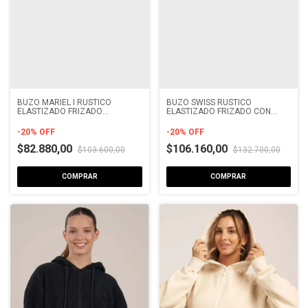
BUZO MARIEL I RUSTICO
BUZO SWISS RUSTICO
ELASTIZADO FRIZADO
ELASTIZADO FRIZADO CON
COMBINADO RIBB CON
VIVO DOBLE
RECORTE
-
20
%
OFF
-
20
%
OFF
$82.880,00
$106.160,00
$103.600,00
$132.700,00
COMPRAR
COMPRAR