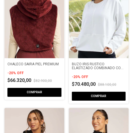
CHALECO SAIRA PIEL PREMIUM
BUZO IRIS RUSTICO
ELASTIZADO COMBINADO CON
RIBB CON CIERRE
-
20
%
OFF
-
20
%
OFF
$66.320,00
$82.900,00
$70.480,00
$88.100,00
COMPRAR
COMPRAR