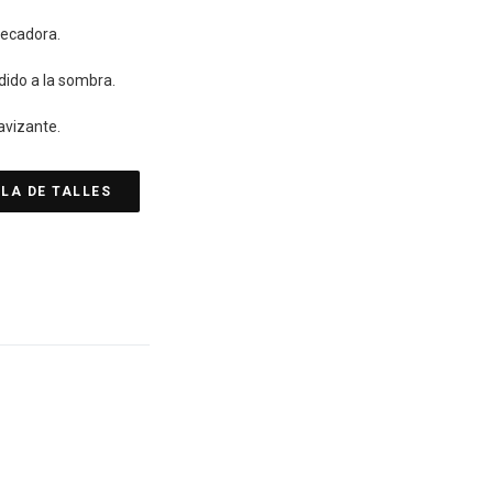
secadora.
dido a la sombra.
uavizante.
LA DE TALLES