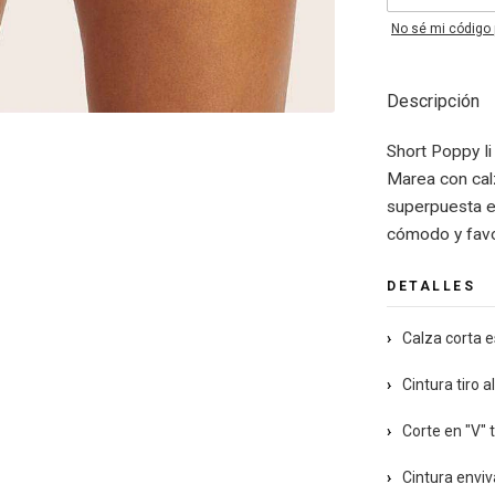
No sé mi código 
Descripción
Short Poppy I
Marea con calza
superpuesta e
cómodo y fav
DETALLES
›
Calza corta es
›
Cintura tiro 
›
Corte en "V" 
›
Cintura enviv