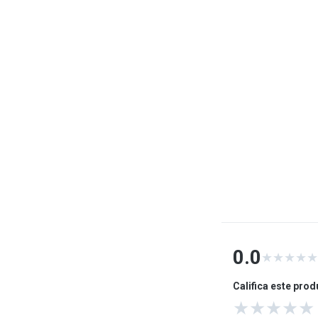
0.0
★
★
★
★
★
Califica este pro
★
★
★
★
★