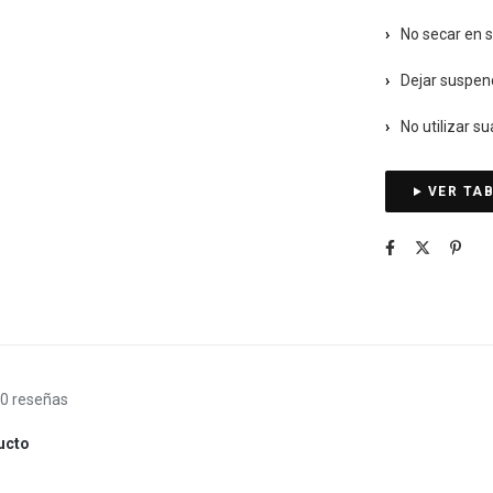
›
No secar en 
›
Dejar suspen
›
No utilizar s
VER TAB
0
reseñas
ducto