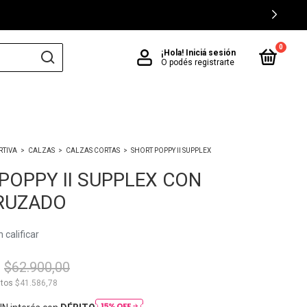
0
¡Hola!
Iniciá sesión
O podés registrarte
RTIVA
>
CALZAS
>
CALZAS CORTAS
>
SHORT POPPY II SUPPLEX
O
POPPY II SUPPLEX CON
RUZADO
 calificar
$62.900,00
stos
$41.586,78