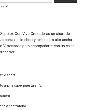
postal
i Supplex Con Vivo Cruzado es un short de
 corta estilo short y cintura tiro alto ancha
n V, pensada para acompañarte con un calce
orecedor.
tilo short.
alto ancha superpuesta en V.
trasero.
ado a contratono.