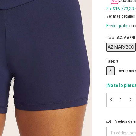
Cuotas S
3
x
$16.773,33
Ver más detalles
Envío gratis
sup
Color:
AZ.MAR/
AZ.MAR/BCO
Talle:
3
3
Ver tabla 
¡No te lo pierd
Entregas para el 
Medios de e