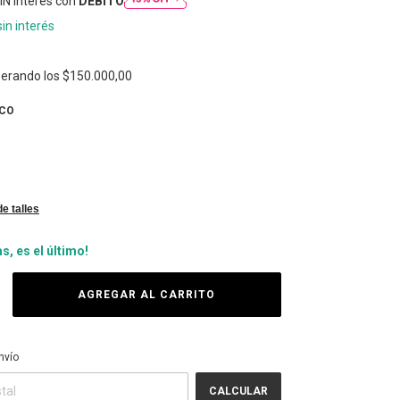
IN interés con
DÉBITO
sin interés
erando los
$150.000,00
BCO
de talles
as, es el último!
CP:
CAMBIAR CP
nvío
CALCULAR