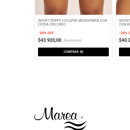
 TEXTURADO
SHORT POPPY II ECLIPSE MICROFIBRA CON
SHORT
LYCRA CRUZADO
CON 
-
20
%
OFF
-
20
%
$43.920,00
$40.
0
$54.900,00
COMPRAR