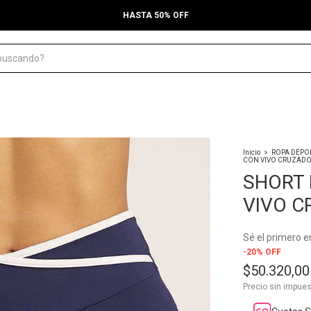
ENVÍOS A TODO EL PAÍS
Inicio
>
ROPA DEPO
CON VIVO CRUZAD
SHORT 
VIVO C
Sé el primero en
-
20
%
OFF
$50.320,00
Precio sin impue