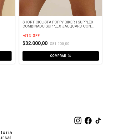
SHORT CICLISTA POPPY BIKER I SUPPLEX
SHORT POPPY I I
COMBINADO SUPPLEX JACQUARD CON
CRUZADO
VIVOS
-
61
%
OFF
-
20
%
OFF
$32.000,00
$81.200,00
$38.240,00
$
COMPRAR
C
storia
ursal