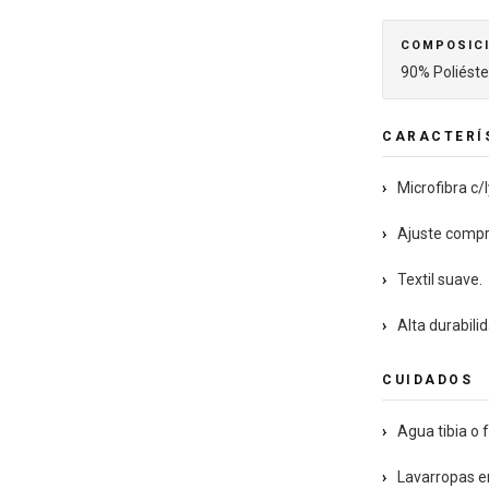
COMPOSIC
90% Poliéste
CARACTERÍS
›
Microfibra c/
›
Ajuste compre
›
Textil suave.
›
Alta durabili
CUIDADOS
›
Agua tibia o f
›
Lavarropas en