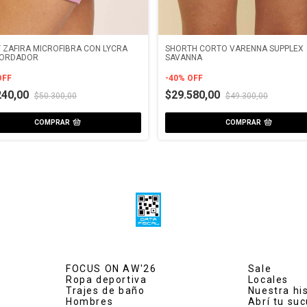
 ZAFIRA MICROFIBRA CON LYCRA
SHORTH CORTO VARENNA SUPPLEX
BORDADOR
SAVANNA
OFF
-
40
%
OFF
240,00
$29.580,00
$50.300,00
$49.300,00
COMPRAR
COMPRAR
FOCUS ON AW'26
Sale
Ropa deportiva
Locales
Trajes de baño
Nuestra hi
Hombres
Abrí tu suc