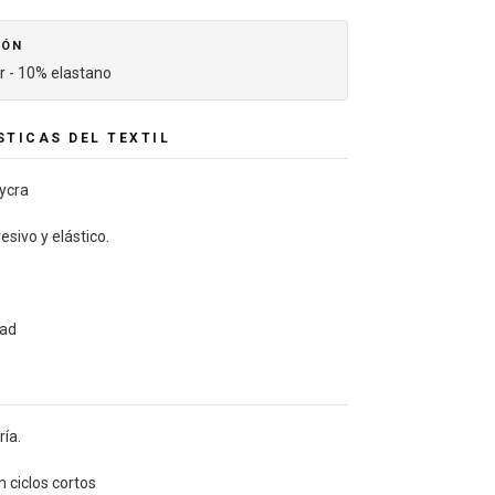
IÓN
r - 10% elastano
TICAS DEL TEXTIL
lycra
sivo y elástico.
dad
ría.
 ciclos cortos