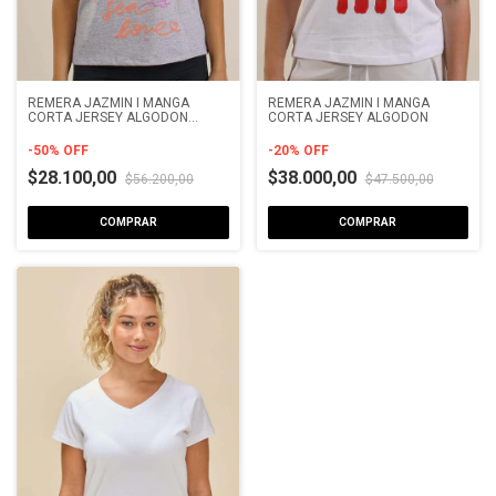
REMERA JAZMIN I MANGA
REMERA JAZMIN I MANGA
CORTA JERSEY ALGODON
CORTA JERSEY ALGODON
ESTAMPAS VARIAS
-
50
%
OFF
-
20
%
OFF
$28.100,00
$38.000,00
$56.200,00
$47.500,00
COMPRAR
COMPRAR