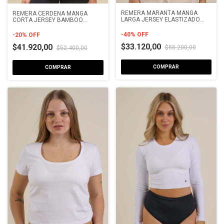
REMERA MARANTA MANGA
REMERA CERDEÑA MANGA
LARGA JERSEY ELASTIZADO
CORTA JERSEY BAMBOO
CON ALFORZAS
BORDADOR
-
40
%
OFF
-
20
%
OFF
$33.120,00
$41.920,00
$55.200,00
$52.400,00
COMPRAR
COMPRAR