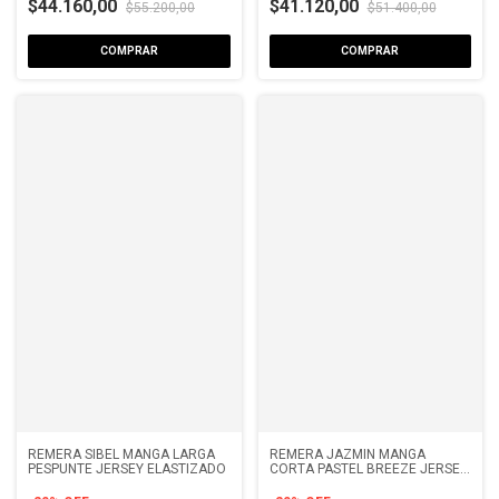
$44.160,00
$41.120,00
$55.200,00
$51.400,00
COMPRAR
COMPRAR
REMERA SIBEL MANGA LARGA
REMERA JAZMIN MANGA
PESPUNTE JERSEY ELASTIZADO
CORTA PASTEL BREEZE JERSEY
DE ALGODON