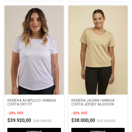
REMERA ACAPULCO I MANGA
REMERA JAZMIN I MANGA
CORTA DRY FIT
CORTA JERSEY ALGODON
-
20
%
OFF
-
20
%
OFF
$39.920,00
$38.000,00
$49.900,00
$47.500,00