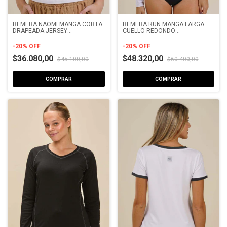
REMERA NAOMI MANGA CORTA
REMERA RUN MANGA LARGA
DRAPEADA JERSEY
CUELLO REDONDO
ELASTIZADO
MINICUADROS
-
20
%
OFF
-
20
%
OFF
$36.080,00
$48.320,00
$45.100,00
$60.400,00
COMPRAR
COMPRAR