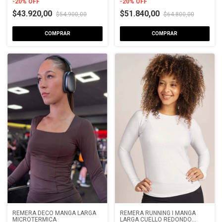
-
20
%
OFF
-
20
%
OFF
$43.920,00
$51.840,00
$54.900,00
$64.800,00
COMPRAR
COMPRAR
REMERA DECO MANGA LARGA
REMERA RUNNING I MANGA
MICROTERMICA
LARGA CUELLO REDONDO