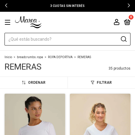
3 CUOTAS SIN INTERÉS
0
Inicio
>
breadcrumbs.ropa
>
ROPA DEPORTIVA
>
REMERAS
REMERAS
35 productos
ORDENAR
FILTRAR