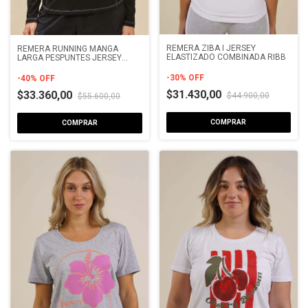
REMERA ZIBA I JERSEY
REMERA RUNNING MANGA
ELASTIZADO COMBINADA RIBB
LARGA PESPUNTES JERSEY
ELASTIZADO
-
30
%
OFF
-
40
%
OFF
$31.430,00
$33.360,00
$44.900,00
$55.600,00
COMPRAR
COMPRAR