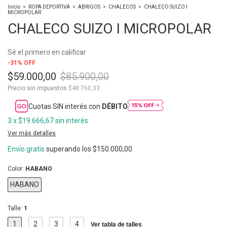
Inicio
>
ROPA DEPORTIVA
>
ABRIGOS
>
CHALECOS
>
CHALECO SUIZO I
MICROPOLAR
CHALECO SUIZO I MICROPOLAR
Sé el primero en calificar
-
31
%
OFF
$59.000,00
$85.900,00
Precio sin impuestos
$48.760,33
Cuotas SIN interés con
DÉBITO
3
x
$19.666,67
sin interés
Ver más detalles
Envío gratis
superando los
$150.000,00
Color:
HABANO
HABANO
Talle:
1
1
2
3
4
Ver tabla de talles