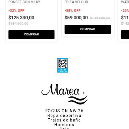
PONGEE CON MILKY
FRIZA VELOUR
WAT
-
32
%
OFF
-
58
%
OFF
-
20
$125.340,00
$59.000,00
$11
$139.600,00
$184.500,00
$142
COMPRAR
COMPRAR
FOCUS ON AW'26
Ropa deportiva
Trajes de baño
Hombres