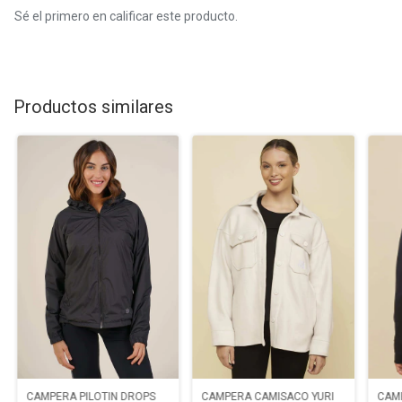
Sé el primero en calificar este producto.
Productos similares
CAMPERA PILOTIN DROPS
CAMPERA CAMISACO YURI
CAMP