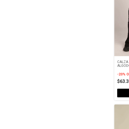
CALZA 
ALGOD
-
20
%
O
$63.