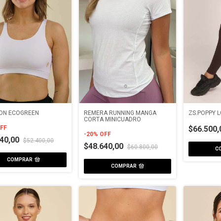
YON ECOGREEN
REMERA RUNNING MANGA
ZS.POPPY L
CORTA MINICUADRO
FF
$66.500,
-
20
%
OFF
440,00
$52.400,00
$48.640,00
$60.800,00
C
COMPRAR
COMPRAR