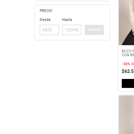
PRECIO
Desde
Hasta
APLICAR
BUZO F
CON R
-
30
%
O
$62.