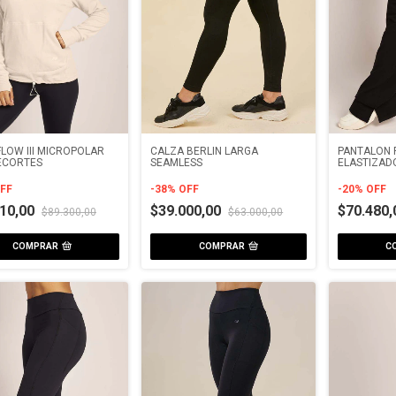
LOW III MICROPOLAR
CALZA BERLIN LARGA
PANTALON 
ECORTES
SEAMLESS
ELASTIZAD
FF
-
38
%
OFF
-
20
%
OFF
510,00
$39.000,00
$70.480
$89.300,00
$63.000,00
COMPRAR
COMPRAR
C