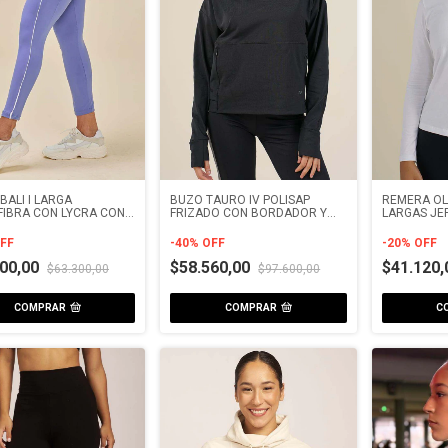
BALI I LARGA
BUZO TAURO IV POLISAP
REMERA OL
FIBRA CON LYCRA CON
FRIZADO CON BORDADOR Y
LARGAS JE
BOLSILLO
FF
-
40
%
OFF
-
20
%
OFF
000,00
$58.560,00
$41.120
$63.300,00
$97.600,00
COMPRAR
COMPRAR
C