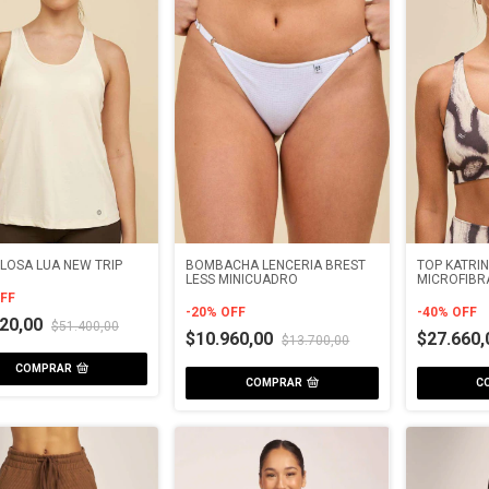
LOSA LUA NEW TRIP
BOMBACHA LENCERIA BREST
TOP KATRIN
LESS MINICUADRO
MICROFIBR
FF
-
20
%
OFF
-
40
%
OFF
120,00
$51.400,00
$10.960,00
$27.660
$13.700,00
COMPRAR
COMPRAR
C