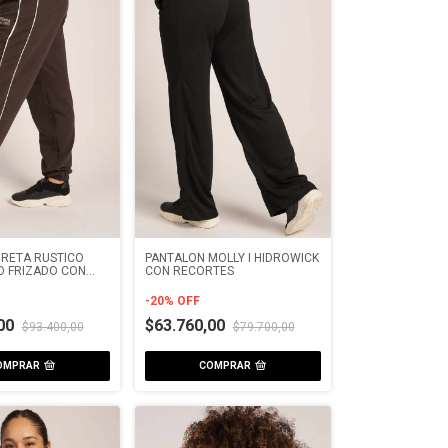
RETA RUSTICO
PANTALON MOLLY I HIDROWICK
O FRIZADO CON
CON RECORTES
E
-
20
%
OFF
,00
$63.760,00
$93.400,00
$79.700,00
OMPRAR
COMPRAR