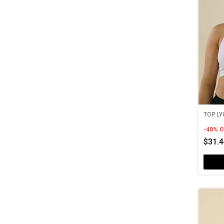
TOP L
-
40
%
O
$31.