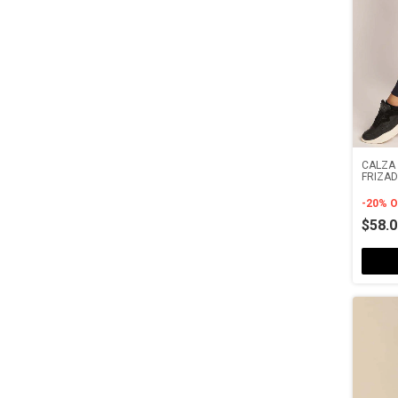
CALZA 
FRIZAD
BORD
-
20
%
O
$58.