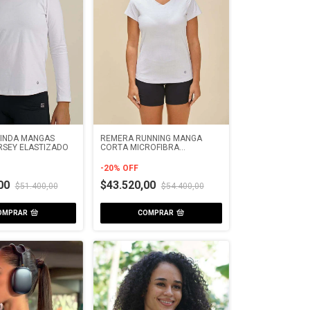
INDA MANGAS
REMERA RUNNING MANGA
RSEY ELASTIZADO
CORTA MICROFIBRA
MICROCUADRO
-
20
%
OFF
,00
$43.520,00
$51.400,00
$54.400,00
OMPRAR
COMPRAR