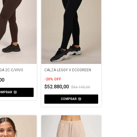
GA 2C C/VIVO
CALZA LEGGY V ECOGREEN
00
-
20
%
OFF
$52.880,00
$66.100,00
OMPRAR
COMPRAR