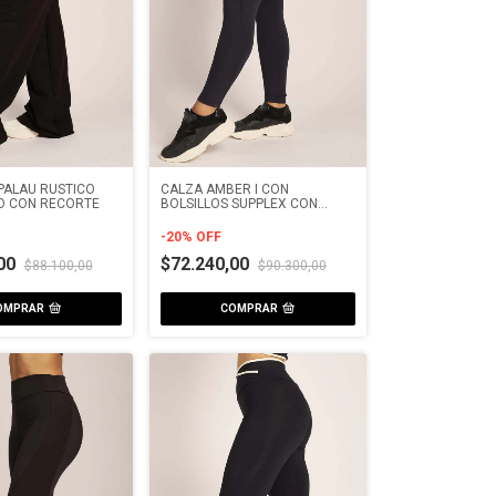
PALAU RUSTICO
CALZA AMBER I CON
O CON RECORTE
BOLSILLOS SUPPLEX CON
BORDADOR
-
20
%
OFF
,00
$72.240,00
$88.100,00
$90.300,00
OMPRAR
COMPRAR