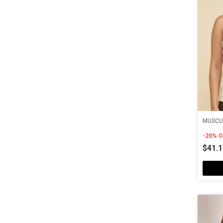
MUSCU
-
20
%
O
$41.