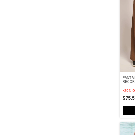
PANTAL
RECORT
ACANA
-
20
%
O
$75.