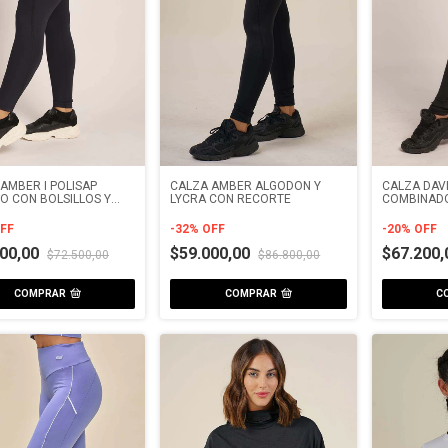
AMBER I POLISAP
CALZA AMBER ALGODON Y
CALZA DAV
O CON BOLSILLOS Y
LYCRA CON RECORTE
COMBINADO
ADOR
ACANALAD
FF
-
32
%
OFF
-
20
%
OFF
000,00
$59.000,00
$67.200
$72.500,00
$86.800,00
COMPRAR
COMPRAR
C