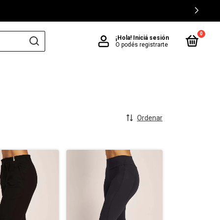
0
¡Hola!
Iniciá sesión
O podés registrarte
Ordenar