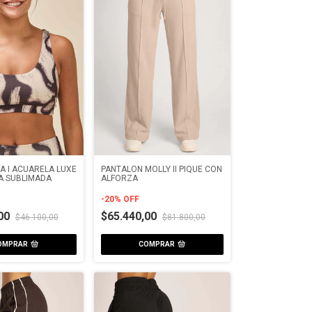
A I ACUARELA LUXE
PANTALON MOLLY II PIQUÉ CON
A SUBLIMADA
ALFORZA
-
20
%
OFF
,00
$65.440,00
$46.100,00
$81.800,00
OMPRAR
COMPRAR