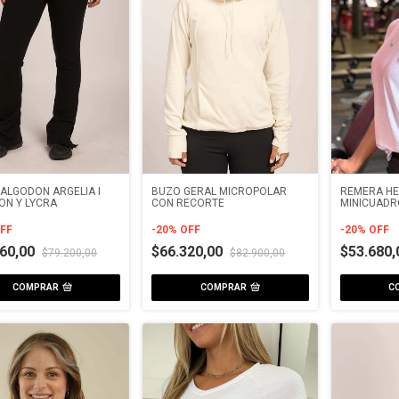
ALGODON ARGELIA I
BUZO GERAL MICROPOLAR
REMERA H
ON Y LYCRA
CON RECORTE
MINICUADR
BORDADOR
FF
-
20
%
OFF
-
20
%
OFF
360,00
$66.320,00
$53.680
$79.200,00
$82.900,00
COMPRAR
COMPRAR
C