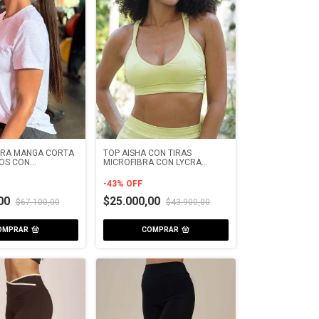
ERA MANGA CORTA
TOP AISHA CON TIRAS
OS CON
MICROFIBRA CON LYCRA
LIVIANA
-
43
%
OFF
,00
$25.000,00
$67.100,00
$43.900,00
OMPRAR
COMPRAR