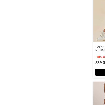
CALZA 
MICRO
VIVO
-
38
%
O
$39.