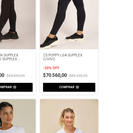
IN SUPPLEX
ZS.POPPY LGA SUPPLEX
 SUPPLEX
C/VIVO
O
-
20
%
OFF
,00
$70.560,00
$84.000,00
$88.200,00
OMPRAR
COMPRAR