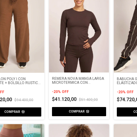
REMERA NOVA MANGA LARGA
ON POLY I CON
BABUCHA G
MICROTERMICA CON
E + BOLSILLO RUSTICO
ELASTIZAD
BORDADOR
LADO
VIVO DOBL
-
20
%
OFF
FF
-
20
%
OFF
$41.120,00
520,00
$74.720
$51.400,00
$94.400,00
COMPRAR
COMPRAR
C