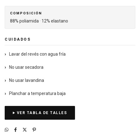
COMPOSICIÓN
88% poliamida · 12% elastano
CUIDADOS
›
Lavar del revés con agua fría
›
No usar secadora
›
No usar lavandina
›
Planchar a temperatura baja
VER TABLA DE TALLES