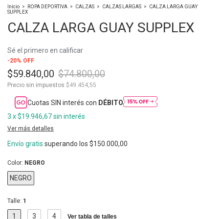
Inicio
>
ROPA DEPORTIVA
>
CALZAS
>
CALZAS LARGAS
>
CALZA LARGA GUAY
SUPPLEX
CALZA LARGA GUAY SUPPLEX
Sé el primero en calificar
-
20
%
OFF
$59.840,00
$74.800,00
Precio sin impuestos
$49.454,55
Cuotas SIN interés con
DÉBITO
3
x
$19.946,67
sin interés
Ver más detalles
Envío gratis
superando los
$150.000,00
Color:
NEGRO
NEGRO
Talle:
1
1
3
4
Ver tabla de talles