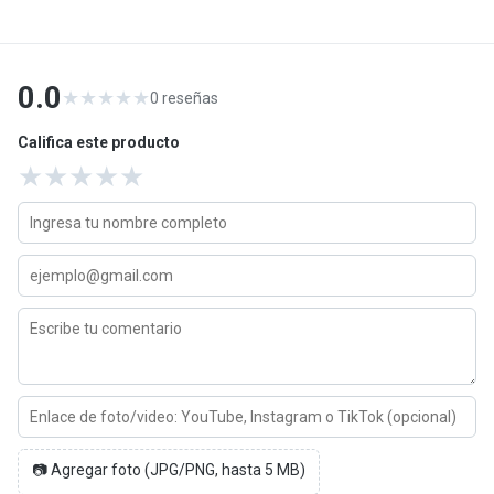
0.0
★
★
★
★
★
0
reseñas
Califica este producto
★
★
★
★
★
📷 Agregar foto (JPG/PNG, hasta 5 MB)