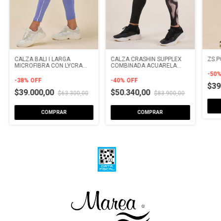
CALZA BALI I LARGA
CALZA CRASHIN SUPPLEX
ZS.P
MICROFIBRA CON LYCRA
COMBINADA ACUARELA
CON VIVO
LUXE MICROFIBRA
-
50
SUBLIMADA
-
38
%
OFF
-
40
%
OFF
$39
$39.000,00
$50.340,00
$63.300,00
$83.900,00
COMPRAR
COMPRAR